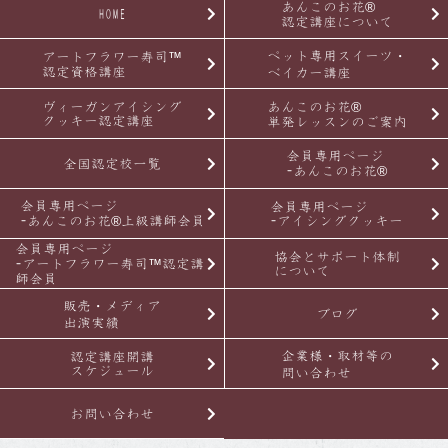
あんこのお花®
HOME
認定講座について
ペット専用スイーツ・
アートフラワー寿司™
認定資格講座
ベイカー講座
ヴィーガンアイシング
あんこのお花®
クッキー認定講座
単発レッスンのご案内
会員専用ページ
全国認定校一覧
-あんこのお花®
会員専用ページ
会員専用ページ
-あんこのお花®上級講師会員
-アイシングクッキー
会員専用ページ
協会とサポート体制
-アートフラワー寿司™認定講
について
師会員
販売・メディア
ブログ
出演実績
企業様・取材等の
認定講座開講
スケジュール
問い合わせ
お問い合わせ