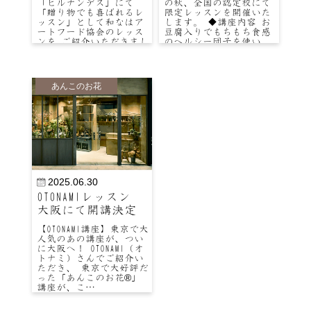
「ヒルナンデス」にて
の秋、全国の認定校にて
「贈り物でも喜ばれるレ
限定レッスンを開催いた
ッスン」として和なはア
します。 ◆講座内容 お
ートフード協会のレッス
豆腐入りでもちもち食感
ンを ご紹介いただきまし
のヘルシー団子を使い、
た。 番組内では、秋の
紅葉やコスモスで秋ら
季…
し…
あんこのお花
2025.06.30
OTONAMIレッスン
大阪にて開講決定
【OTONAMI講座】東京で大
人気のあの講座が、つい
に大阪へ！ OTONAMI（オ
トナミ）さんでご紹介い
ただき、 東京で大好評だ
った「あんこのお花®」
講座が、こ…