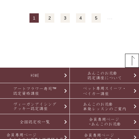
1
2
3
4
5
・・・
あんこのお花®
HOME
認定講座について
ペット専用スイーツ・
アートフラワー寿司™
認定資格講座
ベイカー講座
ヴィーガンアイシング
あんこのお花®
クッキー認定講座
単発レッスンのご案内
会員専用ページ
全国認定校一覧
-あんこのお花®
会員専用ページ
会員専用ページ