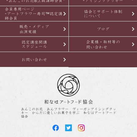
-あんこのお花®上級講師会員
-アイシングクッキー
会員専用ページ
協会とサポート体制
-アートフラワー寿司™認定講
について
師会員
販売・メディア
ブログ
出演実績
企業様・取材等の
認定講座開講
スケジュール
問い合わせ
お問い合わせ
あんこのお花 あんフラワー ヴィーガンアイシングクッ
キー からだに優しいお菓子を学ぶ 和なはアートフード
協会