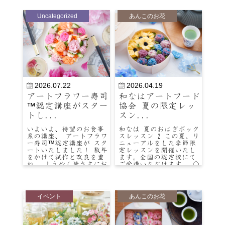
Uncategorized
あんこのお花
2026.07.22
2026.04.19
アートフラワー寿司
和なはアートフード
™認定講座がスター
協会 夏の限定レッ
トし...
スン...
いよいよ、待望のお食事
和なは 夏のおはぎボック
系の講座、 アートフラワ
スレッスン 2 この夏、リ
ー寿司™認定講座が スタ
ニューアルをした季節限
ートいたしました！ 数年
定レッスンを開催いたし
をかけて試作と改良を重
ます。全国の認定校にて
ね、 ようやく皆さまにお
ご受講いただけます。 ◇
届けできる日を 迎え…
開催期間 6月〜8月…
イベント
あんこのお花