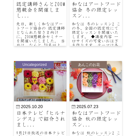
認定講師さんとZOOM
和なはアートフード
懇親会を開催しま
協会 冬の限定レッ
し...
スン...
先日、新しく和なはアー
和なは 冬のレッスン2 こ
トフード協会の 認定講師
の冬、全国の認定校にて
となられた皆さま向け
限定レッスンを開催いた
に、ZOOM懇親会セミナー
します。 ◆講座内容 一
を開催いたしました。 当
口サイズの可愛いおはぎ
日は、なんと 70名以上
を作ります。テーマは冬
の方にご参加いただ…
にぴったりの椿（つば
き…
Uncategorized
あんこのお花
2025.10.20
2025.07.23
日本テレビ「ヒルナ
和なはアートフード
ンデス」で紹介され
協会 秋の限定レッ
まし...
スン...
9月29日放送の日本テレビ
和なは 秋のレッスン2 こ