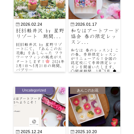
2026.02.24
2026.01.17
BEB5軽井沢 by 星野
和なはアートフード
リゾート 期間...
協会 春の限定レッ
スン...
BEB5軽井沢 by 星野リゾ
ートにて、「あんこのお
和なは 春のレッスン2 こ
花®」をあしらった フラ
の春、季節限定レッスン
ワーマフィンの販売がス
がリニューアル！全国の
タートします！
2026年
認定校にて季節限定レッ
3月1日～5月31日の期間、
スンを開催いたします。
パブリ…
◇開催期間 3月~5月 ◆
講座内容 和なは春の…
Uncategorized
あんこのお花
2025.12.24
2025.10.20