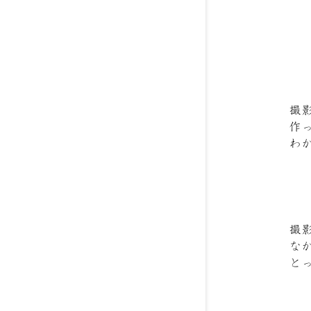
撮
作
わ
撮
な
と