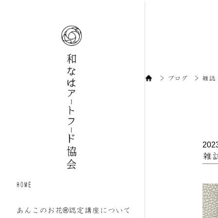
＞
ブログ
＞
雑誌
202
雑
HOME
あんこのお花®認定講座について