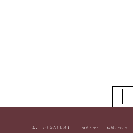
あんこのお花®上級講座
協会とサポート体制について