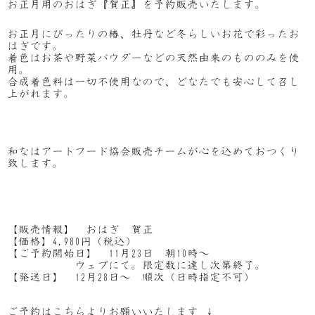
お正月用のおはぎ『賀正』を予約販売いたします。
お正月にぴったりの椿、牡丹など冬らしいお花で彩ったお
はぎです。
着色はお茶や野菜パウダーなどの天然由来のもののみを使
用。
合成着色料は一切不使用なので、どなたでも安心して召し
上がれます。
和なはアートフード協会販売チームが心を込めておつくり
致します。
【販売情報】 おはぎ 賀正
【価格】4,980円（税込）
【ご予約開始日】 11月23日 朝10時～
ウェブにて。限定数に達し次第終了。
【発送日】 12月28日～ 順次（日時指定不可）
ご予約はこちらよりお願いいたします ↓