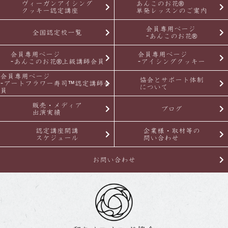
ヴィーガンアイシング
あんこのお花®
クッキー認定講座
単発レッスンのご案内
会員専用ページ
全国認定校一覧
-あんこのお花®
会員専用ページ
会員専用ページ
-あんこのお花®上級講師会員
-アイシングクッキー
会員専用ページ
協会とサポート体制
-アートフラワー寿司™認定講師会
について
員
販売・メディア
ブログ
出演実績
認定講座開講
企業様・取材等の
スケジュール
問い合わせ
お問い合わせ