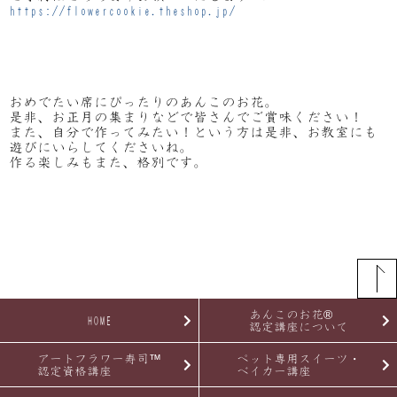
https://flowercookie.theshop.jp/
おめでたい席にぴったりのあんこのお花。
是非、お正月の集まりなどで皆さんでご賞味ください！
また、自分で作ってみたい！という方は是非、お教室にも
遊びにいらしてくださいね。
作る楽しみもまた、格別です。
あんこのお花®
HOME
認定講座について
アートフラワー寿司™
ペット専用スイーツ・
認定資格講座
ベイカー講座