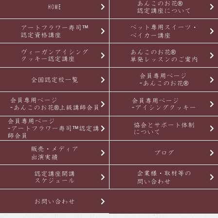
あんこのお花®
HOME
認定講座について
ペット専用スイーツ・
アートフラワー寿司™
認定資格講座
ベイカー講座
ヴィーガンアイシング
あんこのお花®
クッキー認定講座
単発レッスンのご案内
会員専用ページ
全国認定校一覧
-あんこのお花®
会員専用ページ
会員専用ページ
-あんこのお花®上級講師会員
-アイシングクッキー
会員専用ページ
協会とサポート体制
-アートフラワー寿司™認定講
について
師会員
販売・メディア
ブログ
出演実績
企業様・取材等の
認定講座開講
スケジュール
問い合わせ
お問い合わせ