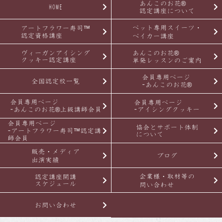
あんこのお花®
HOME
認定講座について
ペット専用スイーツ・
アートフラワー寿司™
認定資格講座
ベイカー講座
ヴィーガンアイシング
あんこのお花®
クッキー認定講座
単発レッスンのご案内
会員専用ページ
全国認定校一覧
-あんこのお花®
会員専用ページ
会員専用ページ
-あんこのお花®上級講師会員
-アイシングクッキー
会員専用ページ
協会とサポート体制
-アートフラワー寿司™認定講
について
師会員
販売・メディア
ブログ
出演実績
企業様・取材等の
認定講座開講
スケジュール
問い合わせ
お問い合わせ