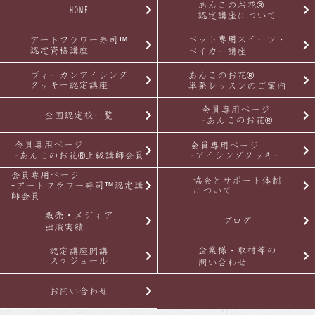
あんこのお花®
HOME
認定講座について
ペット専用スイーツ・
アートフラワー寿司™
認定資格講座
ベイカー講座
ヴィーガンアイシング
あんこのお花®
クッキー認定講座
単発レッスンのご案内
会員専用ページ
全国認定校一覧
-あんこのお花®
会員専用ページ
会員専用ページ
-あんこのお花®上級講師会員
-アイシングクッキー
会員専用ページ
協会とサポート体制
-アートフラワー寿司™認定講
について
師会員
販売・メディア
ブログ
出演実績
企業様・取材等の
認定講座開講
スケジュール
問い合わせ
お問い合わせ