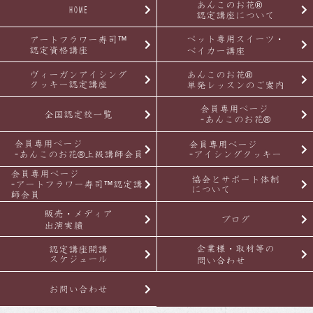
あんこのお花®
HOME
認定講座について
ペット専用スイーツ・
アートフラワー寿司™
認定資格講座
ベイカー講座
ヴィーガンアイシング
あんこのお花®
クッキー認定講座
単発レッスンのご案内
会員専用ページ
全国認定校一覧
-あんこのお花®
会員専用ページ
会員専用ページ
-あんこのお花®上級講師会員
-アイシングクッキー
会員専用ページ
協会とサポート体制
-アートフラワー寿司™認定講
について
師会員
販売・メディア
ブログ
出演実績
企業様・取材等の
認定講座開講
スケジュール
問い合わせ
お問い合わせ