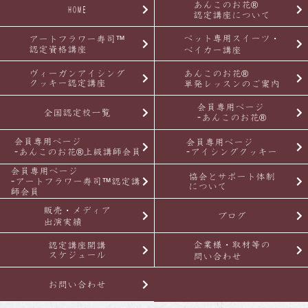
あんこのお花®
HOME
認定講座について
ペット専用スイーツ・
アートフラワー寿司™
認定資格講座
ベイカー講座
ヴィーガンアイシング
あんこのお花®
クッキー認定講座
単発レッスンのご案内
会員専用ページ
全国認定校一覧
-あんこのお花®
会員専用ページ
会員専用ページ
-あんこのお花®上級講師会員
-アイシングクッキー
会員専用ページ
協会とサポート体制
-アートフラワー寿司™認定講
について
師会員
販売・メディア
ブログ
出演実績
企業様・取材等の
認定講座開講
スケジュール
問い合わせ
お問い合わせ