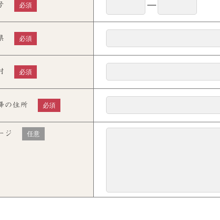
号
必須
県
必須
村
必須
降の住所
必須
ージ
任意