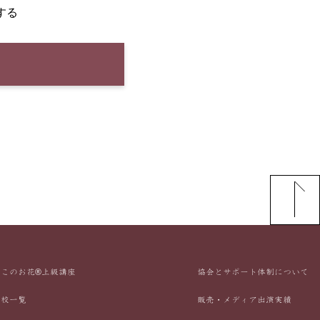
する
んこのお花®上級講座
協会とサポート体制について
定校一覧
販売・メディア出演実績