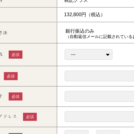
銀行振込のみ
方法
（自動返信メールに記載されている
数
必須
必須
号
必須
アドレス
必須