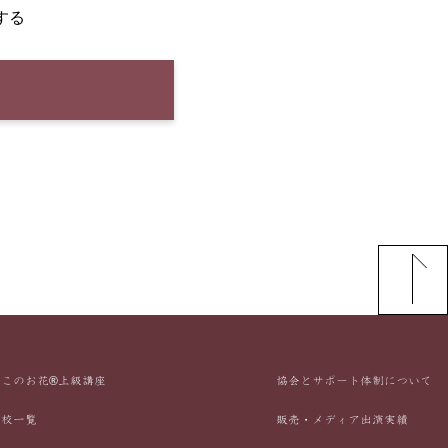
する
んこのお花®上級講座
協会とサポート体制について
定校一覧
販売・メディア出演実績