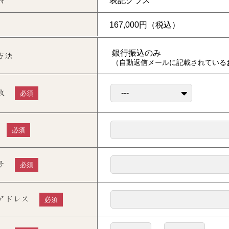
銀行振込のみ
方法
（自動返信メールに記載されている
数
必須
必須
号
必須
アドレス
必須