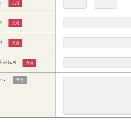
号
必須
県
必須
村
必須
降の住所
必須
ージ
任意