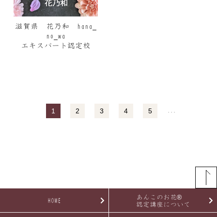
滋賀県 花乃和 hana_
no_wa
エキスパート認定校
1
2
3
4
5
・・・
あんこのお花®
HOME
認定講座について