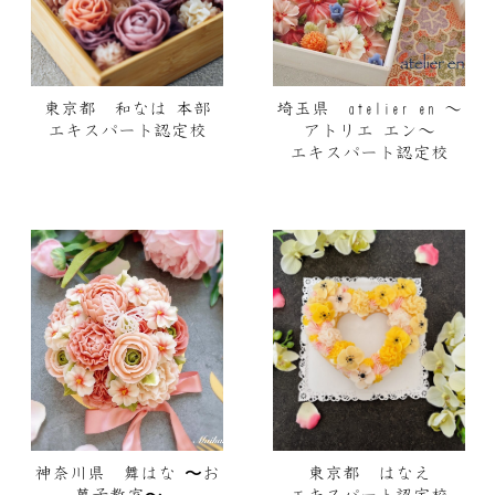
東京都 和なは 本部
埼玉県 atelier en ～
エキスパート認定校
アトリエ エン～
エキスパート認定校
神奈川県 舞はな 〜お
東京都 はなえ