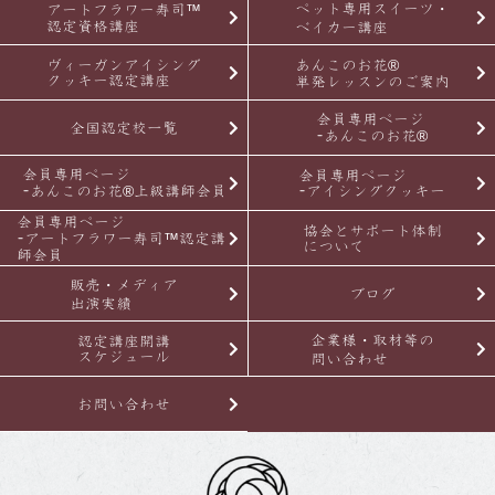
ペット専用スイーツ・
アートフラワー寿司™
認定資格講座
ベイカー講座
ヴィーガンアイシング
あんこのお花®
クッキー認定講座
単発レッスンのご案内
会員専用ページ
全国認定校一覧
-あんこのお花®
会員専用ページ
会員専用ページ
-あんこのお花®上級講師会員
-アイシングクッキー
会員専用ページ
協会とサポート体制
-アートフラワー寿司™認定講
について
師会員
販売・メディア
ブログ
出演実績
企業様・取材等の
認定講座開講
スケジュール
問い合わせ
お問い合わせ