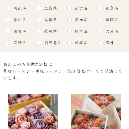
岡山県
広島県
山口県
徳島県
香川県
愛媛県
高知県
福岡県
佐賀県
長崎県
熊本県
大分県
宮崎県
鹿児島県
沖縄県
海外
あんこのお花®認定校は
基礎レッスン・中級レッスン・認定資格コースを開講して
います。