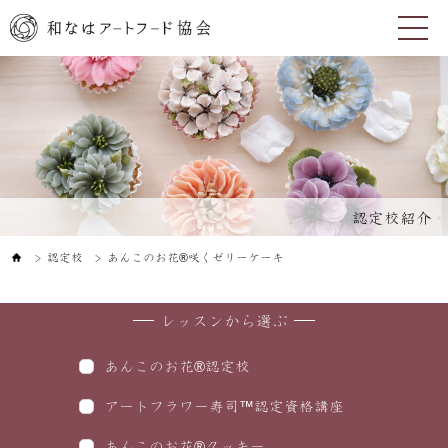
認定校紹介
認定校
あんこのお花®咲くゼリーケーキ
＞
＞
レッスンから選ぶ
あんこのお花®認定校
アートフラワー寿司™認定資格講座
あんこのお花®クッキー