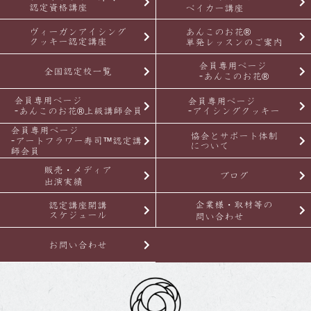
認定資格講座
ベイカー講座
ヴィーガンアイシング
あんこのお花®
クッキー認定講座
単発レッスンのご案内
会員専用ページ
全国認定校一覧
-あんこのお花®
会員専用ページ
会員専用ページ
-あんこのお花®上級講師会員
-アイシングクッキー
会員専用ページ
協会とサポート体制
-アートフラワー寿司™認定講
について
師会員
販売・メディア
ブログ
出演実績
企業様・取材等の
認定講座開講
スケジュール
問い合わせ
お問い合わせ